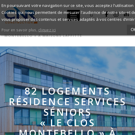
RÉSIDENCE
En poursuivant votre navigation sur ce site, vous acceptez l’utilisation
Cookies qui nous permettent de mesurer l'audience de notre site et d
SÉNIORS
Toggle navigation
vous proposer des contenus et services adaptés à vos centres d’intér
ACCUEIL
NOS RÉALISATIONS
"LE
82 LOGEMENTS RÉSIDENCE SERVICES SÉNIORS« LE CLOS
Pour en savoir plus,
cliquez ici
O
MONTEBELLO » À MAISONS LAFFITTE
CLOS
MONTEBELLO
»
-
82 LOGEMENTS
RÉALISATIONS
RÉSIDENCE SERVICES
CNR
SÉNIORS
CONSTRUCTION
« LE CLOS
MONTEBELLO » À