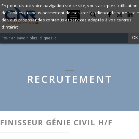
FINISSEUR
En poursuivant votre navigation sur ce site, vous acceptez l’utilisation
de Cookies qui nous permettent de mesurer l'audience de notre site e
GÉNIE
Toggle navigation
de vous proposer des contenus et services adaptés à vos centres
ACCUEIL
RECRUTEMENT
FINISSEUR GÉNIE CIVIL H/F
d’intérêt.
CIVIL
Pour en savoir plus,
cliquez ici
OK
H/F
-
CNR
RECRUTEMENT
CONSTRUCTION
FINISSEUR GÉNIE CIVIL H/F