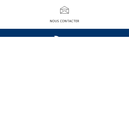
NOUS CONTACTER
QUI
NOS
L’EXPERTISE
ACTUALITÉS
SOMMES-
RÉALISATIONS
CNR
TEAM NEWS
NOUS ?
BÂTIMENT
QUI
GÉNIE CIVIL
SOMMES-
TRAVAUX
NOUS ?
SERVICES
L’ÉQUIPE