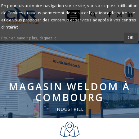
MAGASIN
En poursuivant votre navigation sur ce site, vous acceptez l’utilisation
de Cookies qui nous permettent de mesurer l'audience de notre site
WELDOM
Toggle navigation
et de vous proposer des contenus et services adaptés à vos centres
ACCUEIL
NOS RÉALISATIONS
d’intérêt.
À
MAGASIN WELDOM À COMBOURG
Pour en savoir plus,
cliquez ici
OK
COMBOURG
-
CNR
CONSTRUCTION
MAGASIN WELDOM À
COMBOURG
INDUSTRIEL