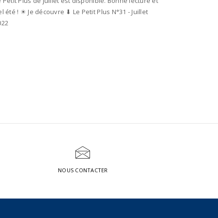
 Petit Plus de juillet est disponible. Bonne lecture et
l été ! ☀ Je découvre ⬇ Le Petit Plus N°31 - Juillet
022
NOUS CONTACTER