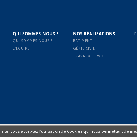
QUI SOMMES-NOUS ?
NOS RÉALISATIONS
L
QUI SOMMES-NOUS ?
BÂTIMENT
L’ÉQUIPE
GÉNIE CIVIL
TRAVAUX SERVICES
 site, vous acceptez l’utilisation de Cookies qui nous permettent de me