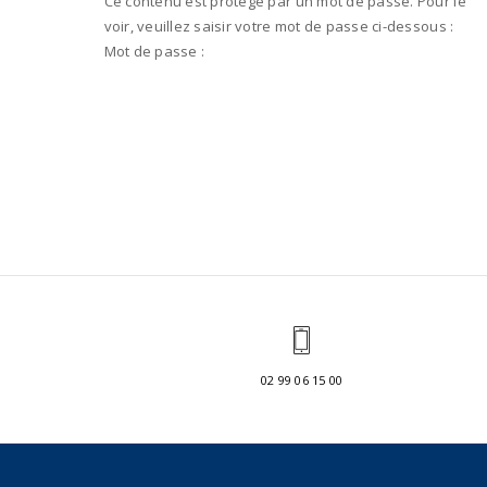
Ce contenu est protégé par un mot de passe. Pour le
voir, veuillez saisir votre mot de passe ci-dessous :
Mot de passe :
02 99 06 15 00