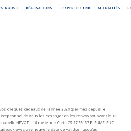
ES-NOUS ?
RÉALISATIONS
L’EXPERTISE CNR
ACTUALITÉS
R
isé vos chèques cadeaux de l’année 2020 (périmés depuis le
e exceptionnel de vous les échanger en les renvoyant avant le 18
nabelle NEVOT – 16 rue Marie Curie CS 17 35137 PLEUMELEUC,
 cadeaux avec une nouvelle date de validité (jusqu’au