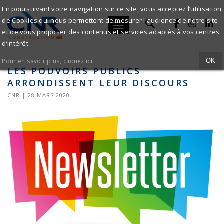
LES
En poursuivant votre navigation sur ce site, vous acceptez l’utilisation
de Cookies qui nous permettent de mesurer l'audience de notre site
POUVOIRS
Toggle navigation
et de vous proposer des contenus et services adaptés à vos centres
ACCUEIL
d’intérêt.
PUBLICS
LES POUVOIRS PUBLICS ARRONDISSENT LEUR DISCOURS
Pour en savoir plus,
cliquez ici
OK
ARRONDISSENT
LES POUVOIRS PUBLICS
ARRONDISSENT LEUR DISCOURS
LEUR
CNR | 28 MARS 2020
DISCOURS
-
CNR
CONSTRUCTION